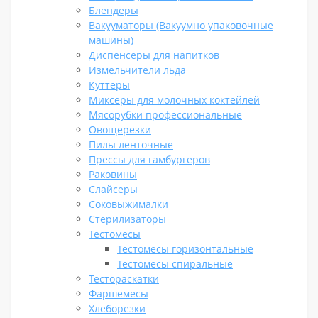
Блендеры
Вакууматоры (Вакуумно упаковочные
машины)
Диспенсеры для напитков
Измельчители льда
Куттеры
Миксеры для молочных коктейлей
Мясорубки профессиональные
Овощерезки
Пилы ленточные
Прессы для гамбургеров
Раковины
Слайсеры
Соковыжималки
Стерилизаторы
Тестомесы
Тестомесы горизонтальные
Тестомесы спиральные
Тестораскатки
Фаршемесы
Хлеборезки