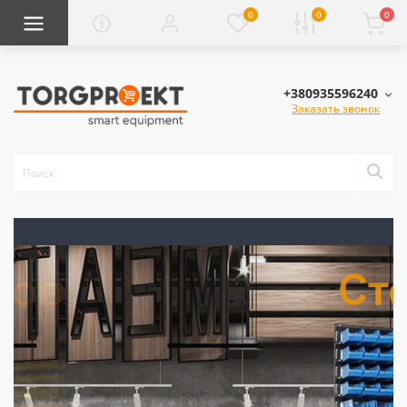
0
0
0
+380935596240
Заказать звонок