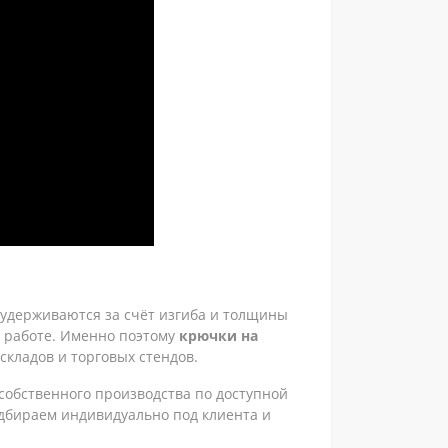
удерживаются за счёт изгиба и толщины
й работе. Именно поэтому
крючки на
складов и торговых стендов.
собственного производства по доступной
дбираем индивидуально под клиента и