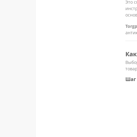
Это 
инст
основ
Torgp
анти
Как
Выбо
товар
Шаг