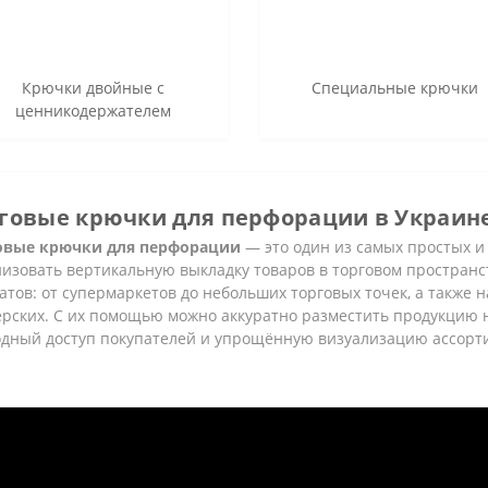
Крючки двойные с
Специальные крючки
ценникодержателем
говые крючки для перфорации в Украин
овые крючки для перфорации
— это один из самых простых и
изовать вертикальную выкладку товаров в торговом пространст
тов: от супермаркетов до небольших торговых точек, а также н
ерских. С их помощью можно аккуратно разместить продукцию 
одный доступ покупателей и упрощённую визуализацию ассорт