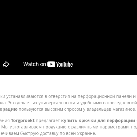
ки устанавливаются в отверстия на перфорационной панели и 
лла. Это делает их универсальными и удобными в повседневно
орацию
пользуются высоким спросом у владельцев магазинов, 
ания
Torgproekt
предлагает
купить крючки для перфорации
. Мы изготавливаем продукцию с различными параметрами, по
ечиваем быструю доставку по всей Украине.