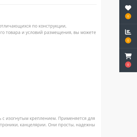
0
 отличающихся по конструкции,
го товара и условий размещения, вы можете
0
0
ь с изогнутым креплением. Применяется для
ектроники, канцелярии. Они просты, надежны