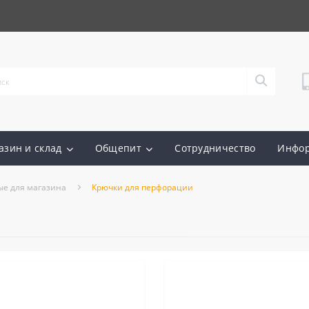
азин и склад
Общепит
Сотрудничество
Инфо
ые для магазина
Крючки для перфорации