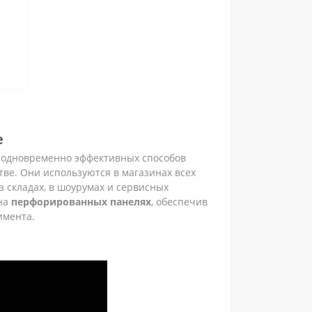
е
 одновременно эффективных способов
ве. Они используются в магазинах всех
а складах, в шоурумах и сервисных
на
перфорированных панелях
, обеспечив
имента.