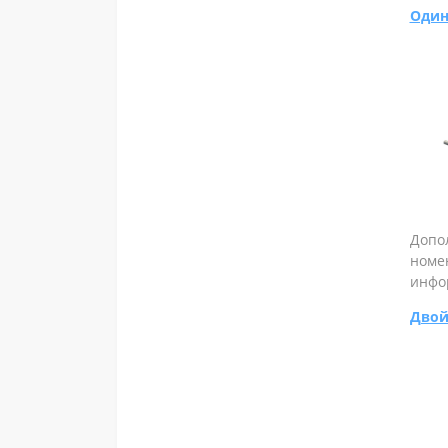
Один
Допо
номе
инфо
Двой