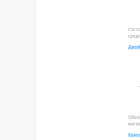
Состо
средн
Двой
Объе
магаз
Крюч