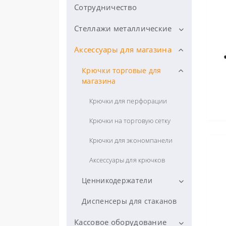
Сотрудничество
Стеллажи для метизов
Одесса
Cтеллажи металлические
Аксессуары для магазина
Торговые стеллажи
Стеллажи универсальные
Стеллажи для метизов
Крючки торговые для
магазина
Стеллажи перфорированные
Стеллажи для метизов
Складские стеллажи
односторонние
Крючки для перфорации
Стеллажи двухсторонние
Полочные стеллажи для
Стеллажи для метизов
склада
Крючки на торговую сетку
Стеллажи кондитерские
двусторонние
Стеллажи паллетные
Крючки для экономпанели
Стеллажи для хлеба
Стеллаж складской для
метизов под ящик арт. 700
Стеллажи для шин
Аксессуары для крючков
Ящики для метизов ЛЮКС
Ценникодержатели
Ящики для метизов ЭКО
Ценникодержатели DBR 39
Диспенсеры для стаканов
самоклеющиеся на полку
Комплектующие
Кассовое оборудование