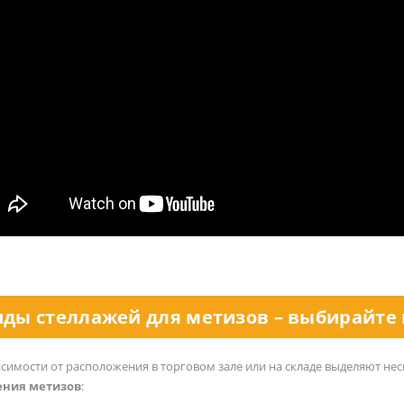
иды стеллажей для метизов – выбирайте 
исимости от расположения в торговом зале или на складе выделяют н
ения метизов
: