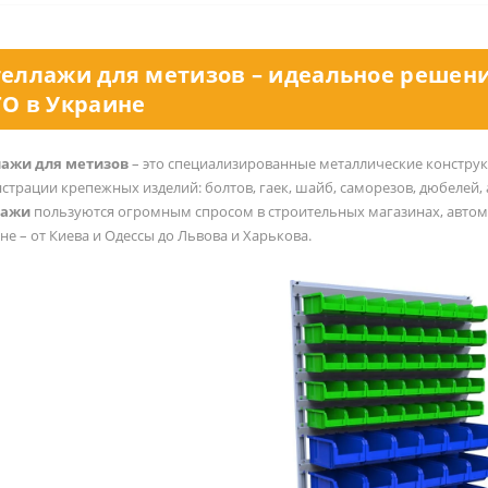
теллажи для метизов – идеальное решени
ТО в Украине
лажи для метизов
– это специализированные металлические конструк
страции крепежных изделий: болтов, гаек, шайб, саморезов, дюбелей, 
лажи
пользуются огромным спросом в строительных магазинах, автомаг
не – от Киева и Одессы до Львова и Харькова.