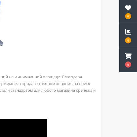
0
0
0
иций на минимальной площади. Благодаря
ржимое, а продавец экономит время на поиск
стали стандартом для любого магазина крепежа и