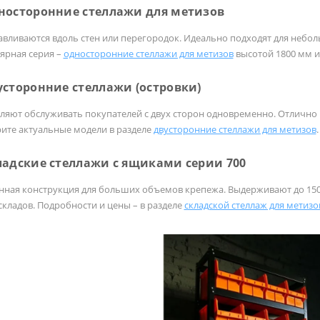
дносторонние стеллажи для метизов
авливаются вдоль стен или перегородок. Идеально подходят для неб
ярная серия –
односторонние стеллажи для метизов
высотой 1800 мм и
усторонние стеллажи (островки)
ляют обслуживать покупателей с двух сторон одновременно. Отлично 
ите актуальные модели в разделе
двусторонние стеллажи для метизов
.
ладские стеллажи с ящиками серии 700
нная конструкция для больших объемов крепежа. Выдерживают до 150 кг
 складов. Подробности и цены – в разделе
складской стеллаж для метизо