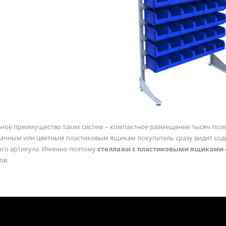
ное преимущество таких систем – компактное размещение тысяч поз
ачным или цветным пластиковым ящикам покупатель сразу видит соде
го артикула. Именно поэтому
стеллажи с пластиковыми ящиками
ов.