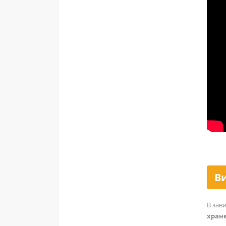
Хлеборезки
Шприцы для колбас
В
В зав
хран