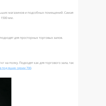
ольших магазинов и подсобных помещений. Самая
 1500 мм.
подходят для просторных торговых залов.
 на полку. Подходят как для торгового зала, так
в под ящик серии 700
.