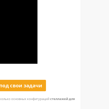
под свои задачи
есколько основных конфигураций
стеллажей для