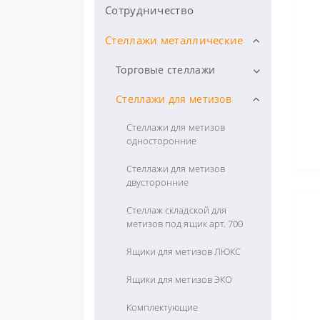
Сотрудничество
Стеллажи для метизов
Одесса
Cтеллажи металлические
Торговые стеллажи
Стеллажи универсальные
Стеллажи для метизов
Стеллажи перфорированные
Стеллажи для метизов
односторонние
Стеллажи двухсторонние
Стеллажи для метизов
Стеллажи кондитерские
двусторонние
Стеллажи для хлеба
Стеллаж складской для
метизов под ящик арт. 700
Ящики для метизов ЛЮКС
Ящики для метизов ЭКО
Комплектующие