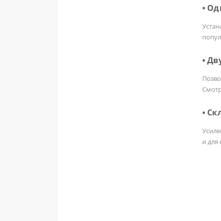
• О
Устан
попул
• Дв
Позво
Смотр
• Ск
Усиле
и для