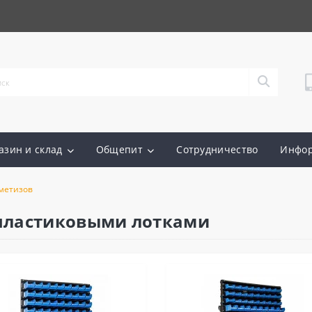
азин и склад
Общепит
Сотрудничество
Инфо
метизов
 пластиковыми лотками