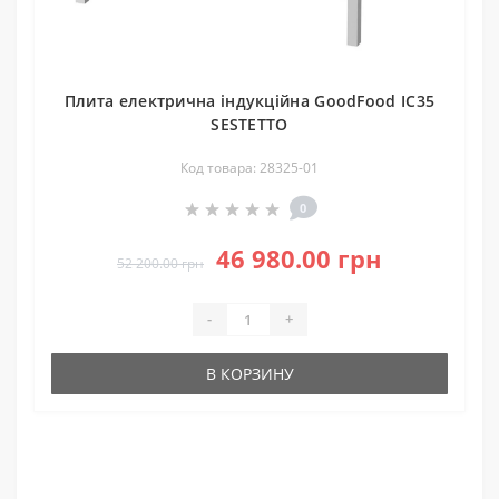
Плита електрична індукційна GoodFood IC35
SESTETTO
Код товара: 28325-01
0
46 980.00 грн
52 200.00 грн
-
+
В КОРЗИНУ