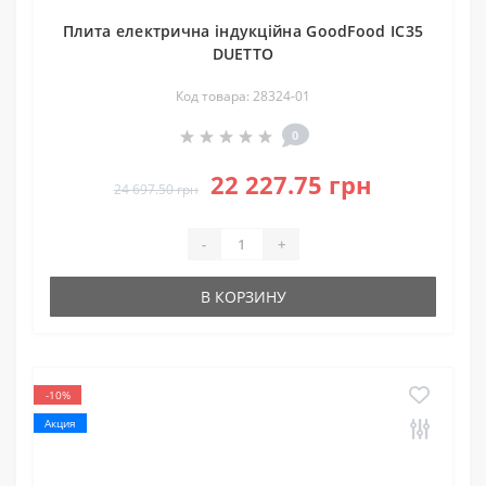
Плита електрична індукційна GoodFood IC35
DUETTO
Код товара: 28324-01
0
22 227.75 грн
24 697.50 грн
-
+
В КОРЗИНУ
-10%
Акция