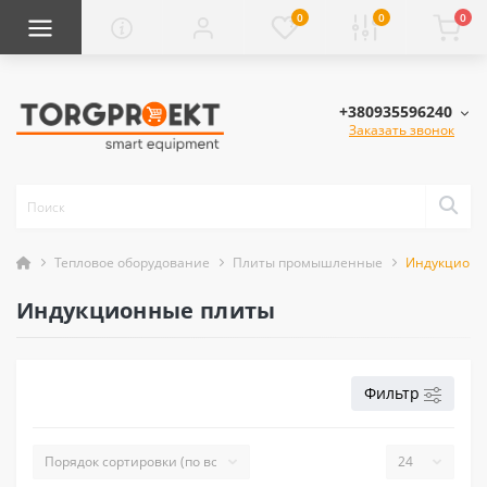
0
0
0
+380935596240
Заказать звонок
Тепловое оборудование
Плиты промышленные
Индукционн
Индукционные плиты
Фильтр