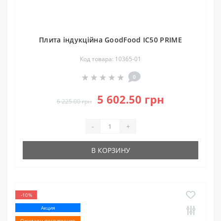
Плита індукційна GoodFood IC50 PRIME
Код товара: 10365-01
0
5 602.50 грн
6 225.00 грн
-
+
В КОРЗИНУ
-10%
Акция
Ожидаем поступление