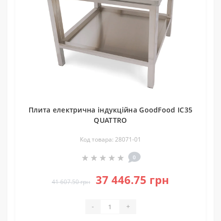
Плита електрична індукційна GoodFood IC35
QUATTRO
Код товара: 28071-01
0
37 446.75 грн
41 607.50 грн
-
+