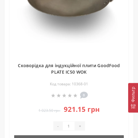
Сковорідка для індукційної плити GoodFood
PLATE IC50 WOK
Код товара: 10368-01
Фильтр
0
921.15 грн
1 023.50 грн
-
+