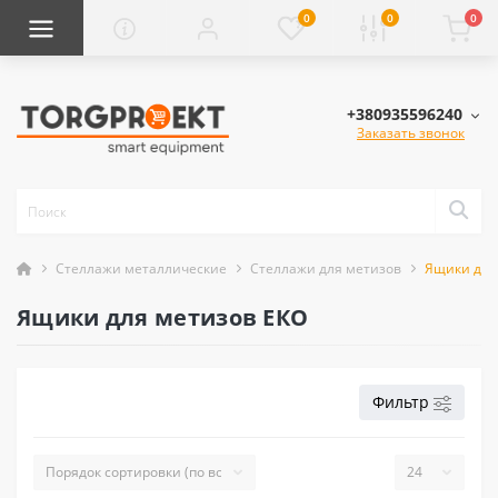
0
0
0
+380935596240
Заказать звонок
Cтеллажи металлические
Стеллажи для метизов
Ящики для
Ящики для метизов ЕКО
Фильтр