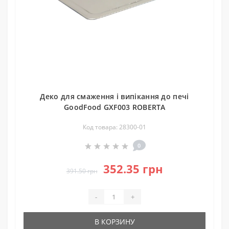
Деко для смаження і випікання до печі
GoodFood GXF003 ROBERTA
Код товара: 28300-01
0
352.35 грн
391.50 грн
-
+
В КОРЗИНУ