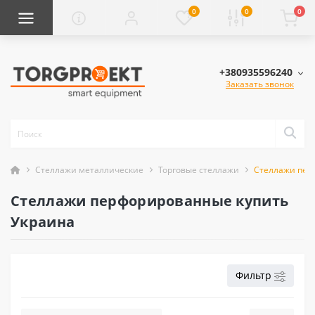
0
0
0
+380935596240
Заказать звонок
Cтеллажи металлические
Торговые стеллажи
Стеллажи пер
Стеллажи перфорированные купить
Украина
Фильтр