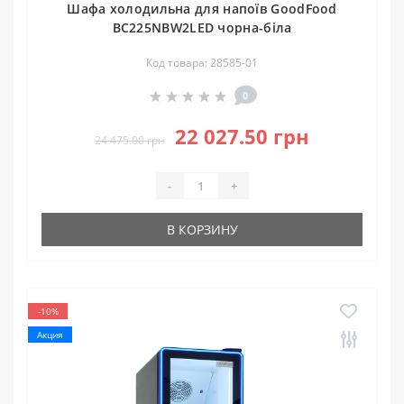
Шафа холодильна для напоїв GoodFood
BC225NBW2LED чорна-біла
Код товара: 28585-01
0
22 027.50 грн
24 475.00 грн
-
+
В КОРЗИНУ
-10%
Акция