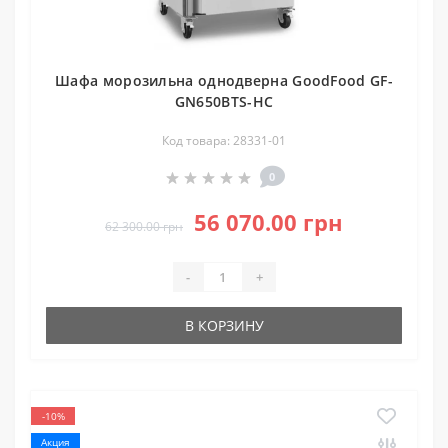
Шафа морозильна однодверна GoodFood GF-
GN650BTS-HC
Код товара: 28331-01
0
56 070.00 грн
62 300.00 грн
-
+
В КОРЗИНУ
-10%
Акция