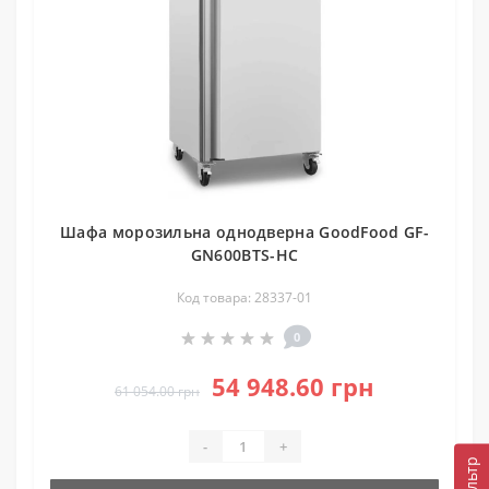
Шафа морозильна однодверна GoodFood GF-
GN600BTS-HC
Код товара: 28337-01
0
54 948.60 грн
61 054.00 грн
-
+
Фильтр