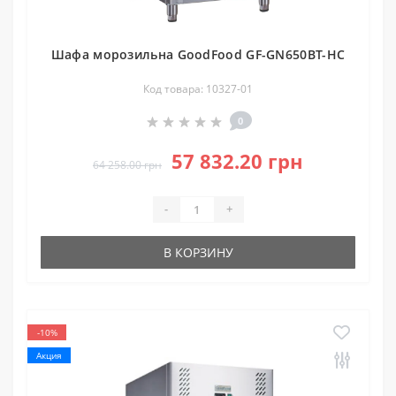
Шафа морозильна GoodFood GF-GN650BT-HC
Код товара: 10327-01
0
57 832.20 грн
64 258.00 грн
-
+
В КОРЗИНУ
-10%
Акция