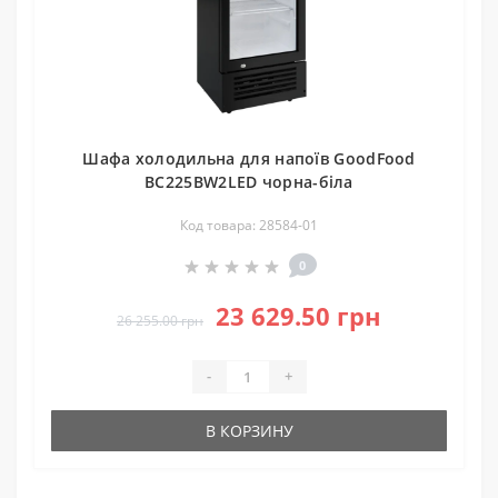
Шафа холодильна для напоїв GoodFood
BC225BW2LED чорна-біла
Код товара: 28584-01
0
23 629.50 грн
26 255.00 грн
-
+
В КОРЗИНУ