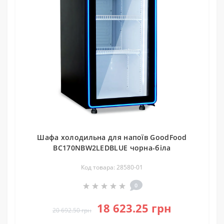
Шафа холодильна для напоїв GoodFood
BC170NBW2LEDBLUE чорна-біла
Код товара: 28580-01
0
18 623.25 грн
20 692.50 грн