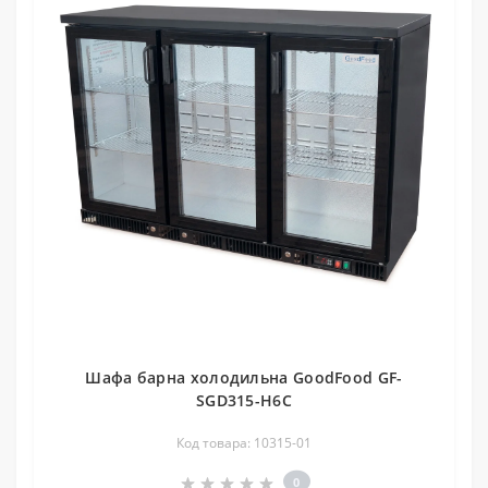
Шафа барна холодильна GoodFood GF-
SGD315-H6C
Код товара: 10315-01
0