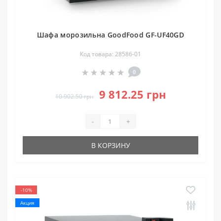
Шафа морозильна GoodFood GF-UF40GD
Код товара: 28586-01
0
9 812.25 грн
10 902.50 грн
-
+
В КОРЗИНУ
-10%
Акция