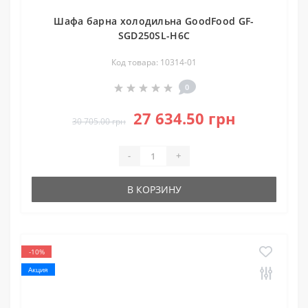
Шафа барна холодильна GoodFood GF-
SGD250SL-H6C
Код товара: 10314-01
0
27 634.50 грн
30 705.00 грн
-
+
В КОРЗИНУ
-10%
Акция