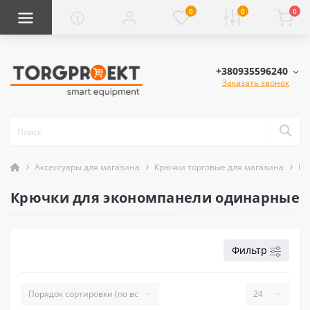
0
0
0
+380935596240
Заказать звонок
Аксессуары для магазина
Крючки торговые для магазина
Кр
Крючки для экономпанели одинарные
Фильтр