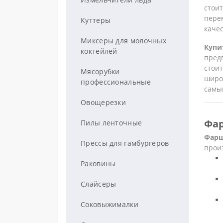
Холодильные столы
стои
Кофейное оборудование
Грили саламандра
перем
Куттеры
Холодильные шкафы
качес
Макароноварки
Миксеры для молочных
Купи
Шоковая заморозка
Машина для гамбургеров
коктейлей
пред
стои
Холодильные витрины
Печи
Мясорубки
широ
профессиональные
самы
Пароконвекционные печи
Плиты промышленные
Овощерезки
Печи для пиццы
Газовые плиты
Поверхности для жарки
Фар
Пилы ленточные
Печи конвекционные
Индукционные плиты
Расстойные шкафы
Фар
Прессы для гамбургеров
прои
Плиты электрические
Рисоварки
Раковины
Супницы - Мармиты
Слайсеры
Тепловые витрины
Соковыжималки
Термоведра