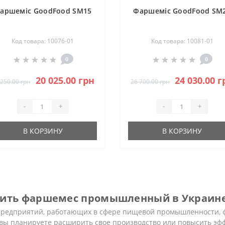
аршеміс GoodFood SM15
Фаршеміс GoodFood SM
Код товара: 10076-01
Код товара: 10081-01
0
0
20 025.00 грн
24 030.00 г
 250.00 грн
26 700.00 грн
-
+
-
+
В КОРЗИНУ
В КОРЗИНУ
пить фаршемес промышленный в Украин
предприятий, работающих в сфере пищевой промышленности, ф
 вы планируете расширить свое производство или повысить эфф