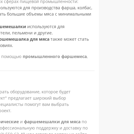
х сферах пищевой промышленности:
ользуются для производства фарша, колбас,
вать большие объемы мяса с минимальными
шемешалки
используются для
тели, пельмени и другие.
ршемешалка для мяса
также может стать
овиях.
 с помощью
промышленного фаршемеса
,
рать оборудование, которое будет
ект" предлагает широкий выбор
пециалисты помогут вам выбрать
оект.
рические
и
фаршемешалки для мяса
по
офессиональную поддержку и доставку по