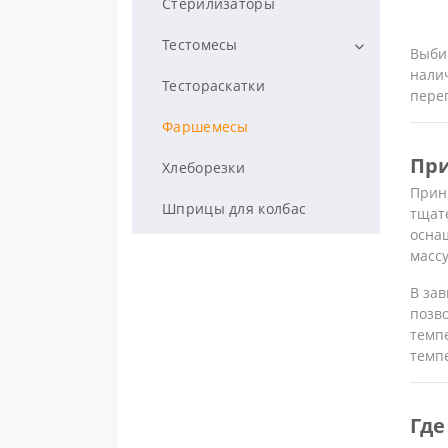
Стерилизаторы
Фритюрницы
Тестомесы
Выби
Чебуречницы
нали
Тестомесы горизонтальные
Тестораскатки
перег
Тестомесы спиральные
Фаршемесы
Пр
Хлеборезки
Прин
Шприцы для колбас
тщат
осна
массу
В зав
позв
темпе
темп
Где