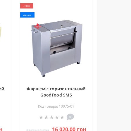
-10%
Акция
ий
Фаршеміс горизонтальний
GoodFood SM5
Код товара: 10075-01
0
н
16 020.00 грн
17 800.00 грн