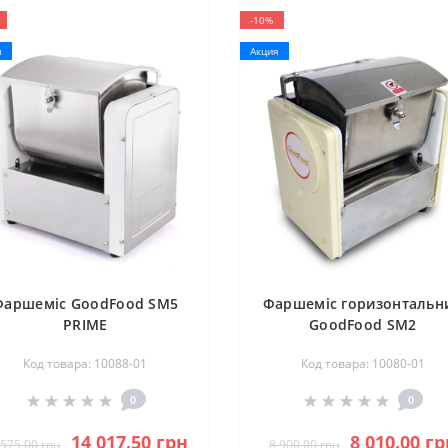
-10%
я
Акция
Фаршеміс GoodFood SM5
Фаршеміс горизонтальн
PRIME
GoodFood SM2
Код товара: 10088-01
Код товара: 10080-01
0
0
14 017.50 грн
8 010.00 гр
 575.00 грн
8 900.00 грн