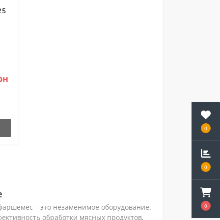
25
рн
0
0
е
аршемес – это незаменимое оборудование.
0
ективность обработки мясных продуктов,