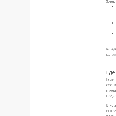
Элек
Кажд
котор
Где
Если
соот
пром
подх
В ко
выго