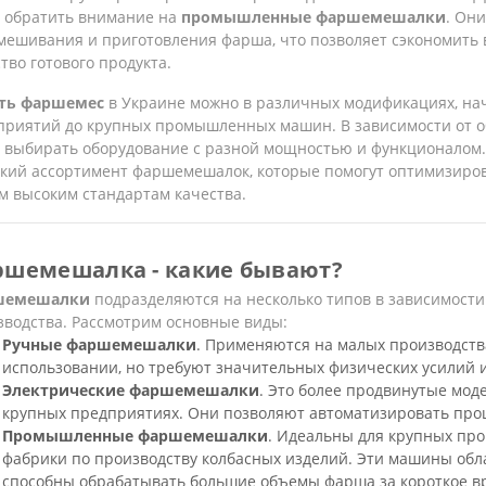
т обратить внимание на
промышленные фаршемешалки
. Он
ешивания и приготовления фарша, что позволяет сэкономить в
тво готового продукта.
ть фаршемес
в Украине можно в различных модификациях, на
приятий до крупных промышленных машин. В зависимости от о
т выбирать оборудование с разной мощностью и функционалом.
кий ассортимент фаршемешалок, которые помогут оптимизирова
м высоким стандартам качества.
шемешалка - какие бывают?
шемешалки
подразделяются на несколько типов в зависимости
зводства. Рассмотрим основные виды:
Ручные фаршемешалки
. Применяются на малых производств
использовании, но требуют значительных физических усилий 
Электрические фаршемешалки
. Это более продвинутые мод
крупных предприятиях. Они позволяют автоматизировать проц
Промышленные фаршемешалки
. Идеальны для крупных про
фабрики по производству колбасных изделий. Эти машины обл
способны обрабатывать большие объемы фарша за короткое 