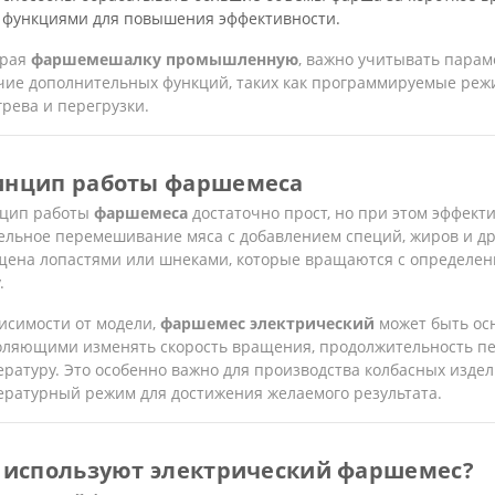
функциями для повышения эффективности.
рая
фаршемешалку промышленную
, важно учитывать пара
чие дополнительных функций, таких как программируемые реж
рева и перегрузки.
инцип работы фаршемеса
цип работы
фаршемеса
достаточно прост, но при этом эффекти
ельное перемешивание мяса с добавлением специй, жиров и др
щена лопастями или шнеками, которые вращаются с определен
.
исимости от модели,
фаршемес электрический
может быть ос
оляющими изменять скорость вращения, продолжительность п
ратуру. Это особенно важно для производства колбасных издел
ературный режим для достижения желаемого результата.
 используют электрический фаршемес?