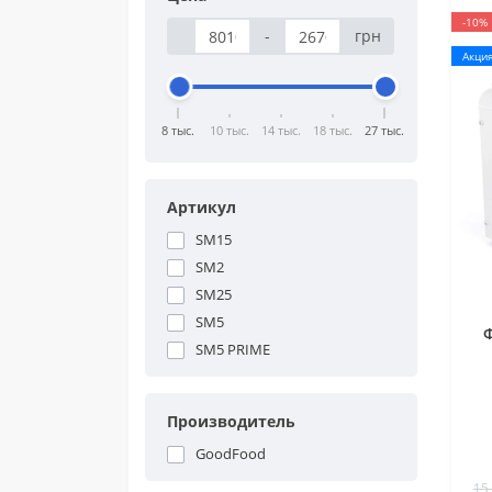
-10%
-
грн
Акци
8 тыс.
10 тыс.
14 тыс.
18 тыс.
27 тыс.
Артикул
SM15
SM2
SM25
SM5
SM5 PRIME
Производитель
GoodFood
15