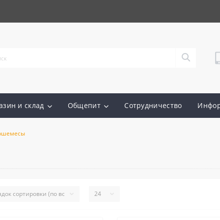
азин и склад
Общепит
Сотрудничество
Инфо
ршемесы