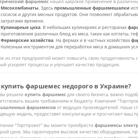
трический фаршемес
нашел широкое применение в различны
Мясокомбинаты
. Здесь
промышленные фаршемешалки
исп
сосисок и других мясных продуктов. Они позволяют обрабаты
затратами времени.
Кулинарные цеха
. В небольших кулинариях и ресторанах
фар
приготовления различных блюд из мяса, таких как котлеты, теф
Фермерские хозяйства
. На фермах и в частных хозяйствах
фа
полезным инструментом для переработки мяса в домашних усл
ое из этих предприятий может повысить свою продуктивность
ый ускоряет процессы и улучшает качество продукции.
 купить фаршемес недорого в Украине?
 вы решили
купить фаршемес
для своего бизнеса, важно подоб
ветствовать вашим требованиям и бюджету. Компания "Торгпро
ышленных фаршемесов
от ведущих производителей. Наши с
одящую модель, предоставят консультации и просчитают ваш пр
мпании "Торгпроект" вы можете приобрести
фаршемесы элект
дной цене. Мы гарантируем высокое качество оборудования, пр