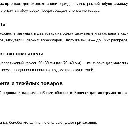
ых крючков для экономпанели
одежды, сумок, ремней, обуви, аксессу
лёгким загибом вверх предотвращает сползание товара.
ль
ожность размещать два товара на одном держателе или создавать кас
ов, бижутерии, парных аксессуаров. Нагрузка выше — до 18 кг распреде
ля экономпанели
(пластиковый карман 50×30 мм или 70×40 мм) — must-have для магазино
 время продавцов и повышают удобство покупателей.
ента и тяжёлых товаров
й и дополнительными рёбрами жёсткости.
Крючки для инструмента на
пки, бейсболки, шляпы не сползают даже при касании.