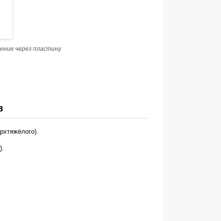
ение через пластину
в
рхтяжёлого).
).