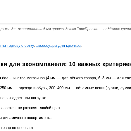
крючка для экономпанели 5 мм производства ТоргПроект — надёжное крепл
 на торговую сетку
,
аксессуары для крючков
.
ки для экономпанели: 10 важных критерие
 большинства магазинов (4 мм — для лёгкого товара, 6–8 мм — для све
–250 мм — одежда и обувь, 300–400 мм — объёмные вещи (куртки, сумки
не выпадает при нагрузке.
рапается, не ржавеет, любой цвет.
ля динамичного ассортимента.
 товар не сползает.