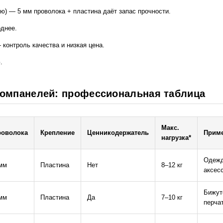
ую) — 5 мм проволока + пластина даёт запас прочности.
однее.
 контроль качества и низкая цена.
.
номпанелей: профессиональная таблица
Макс.
роволока
Крепление
Ценникодержатель
Прим
нагрузка*
Одежд
мм
Пластина
Нет
8–12 кг
аксес
Бижут
мм
Пластина
Да
7–10 кг
перча