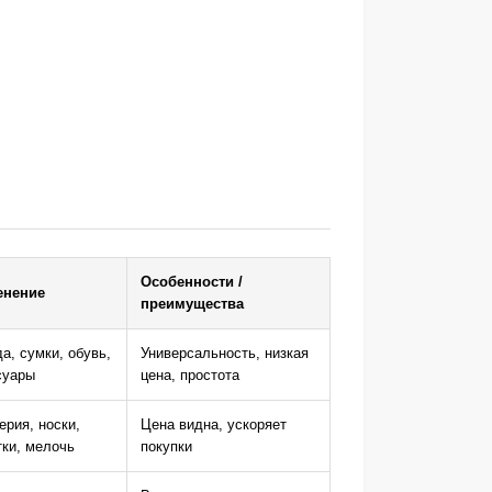
Особенности /
енение
преимущества
а, сумки, обувь,
Универсальность, низкая
суары
цена, простота
ерия, носки,
Цена видна, ускоряет
тки, мелочь
покупки