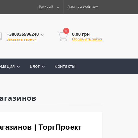
Русский
Личный кабинет
0
0.00 грн
+380935596240
Оформить заказ
Заказать звонок
рмация
Блог
Контакты
магазинов
газинов | ТоргПроект