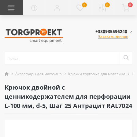
0
0
0
+380935596240
Заказать звонок
Аксессуары для магазина
Крючки торговые для магазина
Кр
Крючок двойной с
ценникодержателем для перфорации
L-100 мм, d-5, Шаг 25 Антрацит RAL7024