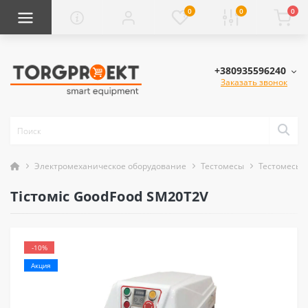
0
0
0
+380935596240
Заказать звонок
Электромеханическое оборудование
Тестомесы
Тестомесы 
Тістоміс GoodFood SM20T2V
-10%
Акция