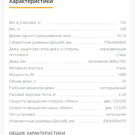
Характеристики
Вес в упаковке, кг
135
Вес, кг
109
Время одного замешивания, мин
10-15
Габаритные размеры (ДхШхВ), мм
770x440x850
Дежа, защитная сетка дежи и спираль
нержавеющая
тестомиса
сталь
Дежа, мм
несъемная 408x275h
Материал корпуса
сталь
Мощность, Вт
1500
Объем дежи, л
33
Рабочий механизм дежи
неподъемный
Разовая загрузка теста, кг
2-24
Скорости вращения спирали, об/мин
две, 125/250
Скорости вращения чаши, об/мин
две, 12,5/25
Тип установки
напольная
Упаковочные размеры (ДхШхВ), мм
830х500х970
ОБЩИЕ ХАРАКТЕРИСТИКИ