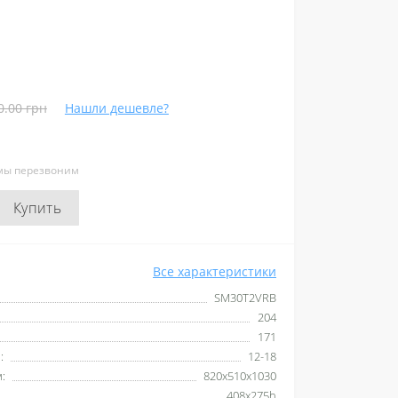
0.00 грн
Нашли дешевле?
 мы перезвоним
Купить
Все характеристики
SM30T2VRB
204
171
:
12-18
:
820x510x1030
408x275h