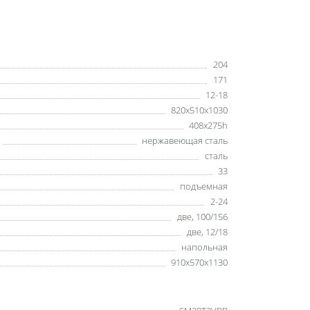
204
171
12-18
820x510x1030
408x275h
нержавеющая сталь
сталь
33
подъемная
2-24
две, 100/156
две, 12/18
напольная
910х570х1130