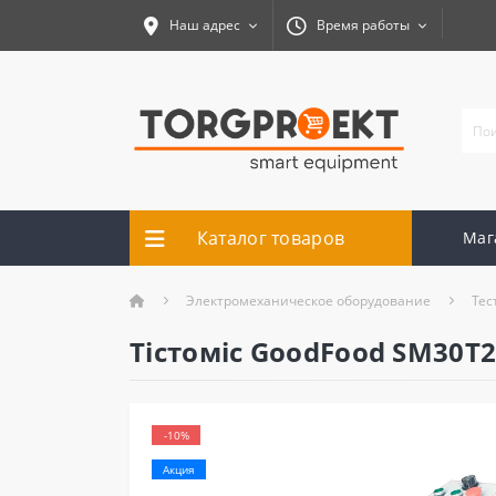
Наш адрес
Время работы
Каталог товаров
Маг
Электромеханическое оборудование
Тес
Тістоміс GoodFood SM30T
-10%
Акция