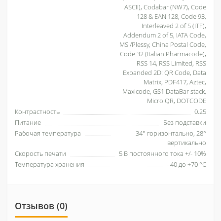
ASCII), Codabar (NW7), Code
128 & EAN 128, Code 93,
Interleaved 2 of 5 (ITF),
Addendum 2 of 5, IATA Code,
MSI/Plessy, China Postal Code,
Code 32 (Italian Pharmacode),
RSS 14, RSS Limited, RSS
Expanded 2D: QR Code, Data
Matrix, PDF417, Aztec,
Maxicode, GS1 DataBar stack,
Micro QR, DOTCODE
Контрастность
0.25
Питание
Без подставки
Рабочая температура
34° горизонтально, 28°
вертикально
Скорость печати
5 В постоянного тока +/- 10%
Температура хранения
–40 до +70 °С
Отзывов (0)