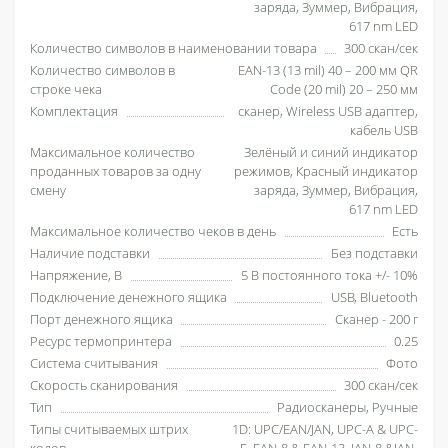
заряда, Зуммер, Вибрация,
617 nm LED
Количество символов в наименовании товара
300 скан/сек
Количество символов в
EAN-13 (13 mil) 40 – 200 мм QR
строке чека
Code (20 mil) 20 – 250 мм
Комплектация
сканер, Wireless USB адаптер,
кабель USB
Максимальное количество
Зелёный и синий индикатор
проданных товаров за одну
режимов, Красный индикатор
смену
заряда, Зуммер, Вибрация,
617 nm LED
Максимальное количество чеков в день
Есть
Наличие подставки
Без подставки
Напряжение, В
5 В постоянного тока +/- 10%
Подключение денежного ящика
USB, Bluetooth
Порт денежного ящика
Сканер - 200 г
Ресурс термопринтера
0.25
Система считывания
Фото
Скорость сканирования
300 скан/сек
Тип
Радиосканеры, Ручные
Типы считываемых штрих
1D: UPC/EAN/JAN, UPC-A & UPC-