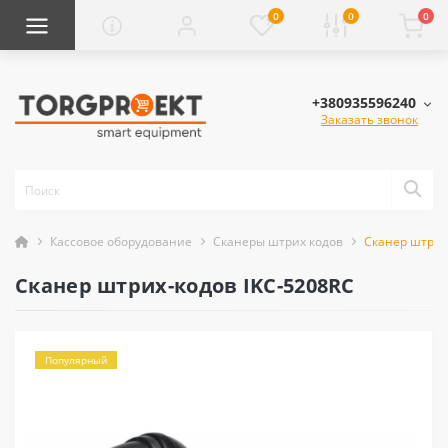
0
0
0
+380935596240
Заказать звонок
Кассовое оборудование
Сканеры штрих кодов
Сканер штрих
Сканер штрих-кодов IKC-5208RC
Популярный