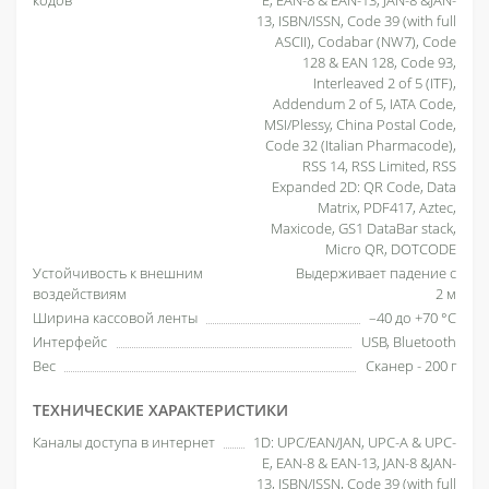
кодов
E, EAN-8 & EAN-13, JAN-8 &JAN-
13, ISBN/ISSN, Code 39 (with full
ASCII), Codabar (NW7), Code
128 & EAN 128, Code 93,
Interleaved 2 of 5 (ITF),
Addendum 2 of 5, IATA Code,
MSI/Plessy, China Postal Code,
Code 32 (Italian Pharmacode),
RSS 14, RSS Limited, RSS
Expanded 2D: QR Code, Data
Matrix, PDF417, Aztec,
Maxicode, GS1 DataBar stack,
Micro QR, DOTCODE
Устойчивость к внешним
Выдерживает падение с
воздействиям
2 м
Ширина кассовой ленты
–40 до +70 °С
Интерфейс
USB, Bluetooth
Вес
Сканер - 200 г
ТЕХНИЧЕСКИЕ ХАРАКТЕРИСТИКИ
Каналы доступа в интернет
1D: UPC/EAN/JAN, UPC-A & UPC-
E, EAN-8 & EAN-13, JAN-8 &JAN-
13, ISBN/ISSN, Code 39 (with full