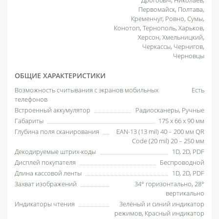
Дрогобыч, Николаев,
Первомайск, Полтава,
Кременчуг, Ровно, Сумы,
Конотоп, Тернополь, Харьков,
Херсон, Хмельницкий,
Черкассы, Чернигов,
Черновцы
ОБЩИЕ ХАРАКТЕРИСТИКИ
Возможность считывания с экранов мобильных
Есть
телефонов
Встроенный аккумулятор
Радиосканеры, Ручные
Габариты
175 х 66 х 90 мм
Глубина поля сканирования
EAN-13 (13 mil) 40 – 200 мм QR
Code (20 mil) 20 – 250 мм
Декодируемые штрих-коды
1D, 2D, PDF
Дисплей покупателя
Беспроводной
Длина кассовой ленты
1D, 2D, PDF
Захват изображений
34° горизонтально, 28°
вертикально
Индикаторы чтения
Зелёный и синий индикатор
режимов, Красный индикатор