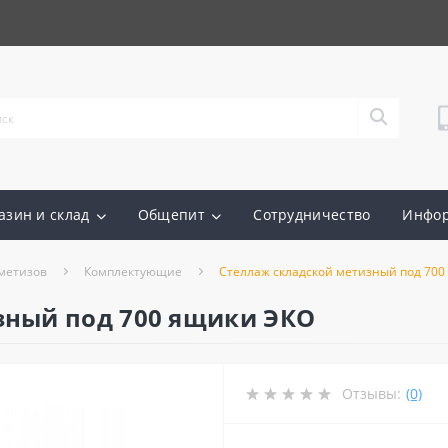
азин и склад
Общепит
Сотрудничество
Инфо
метизов
Комплектующие
Стеллаж складской метизный под 700
зный под 700 ящики ЭКО
Отзывы:
(0)