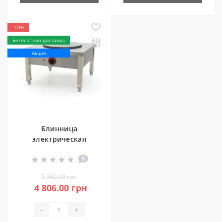
-10%
Бесплатная доставка
Акция
Блинница
электрическая
GoodFood CM10TOP
0
5 340.00 грн
4 806.00 грн
-
+