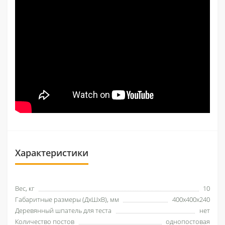
Характеристики
Вес, кг
10
Габаритные размеры (ДхШхВ), мм
400х400х240
Деревянный шпатель для теста
нет
Количество постов
однопостовая