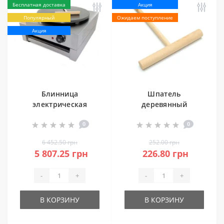
Бесплатная доставка
Акция
Популярный
Ожидаем поступление
Акция
Блинница
Шпатель
электрическая
деревянный
GoodFood CM10R
GoodFood для
0
0
блинов
6 452.50 грн
252.00 грн
5 807.25 грн
226.80 грн
-
+
-
+
В КОРЗИНУ
В КОРЗИНУ