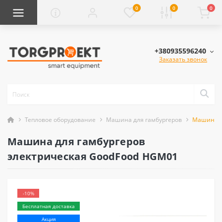
0
0
0
+380935596240
Заказать звонок
Тепловое оборудование
Машина для гамбургеров
Машина д
Машина для гамбургеров
электрическая GoodFood HGM01
-10%
Бесплатная доставка
Акция