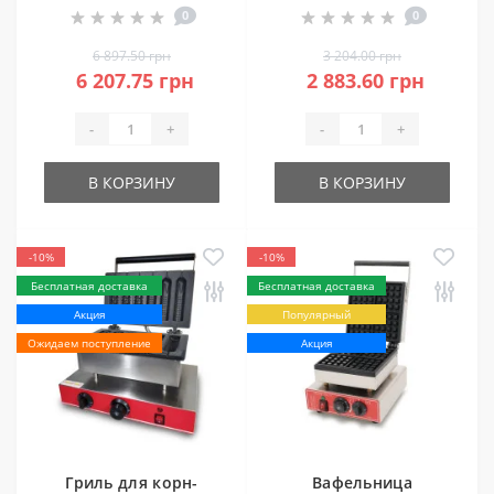
0
0
вафельницы
GoodFood PLATE
6 897.50 грн
3 204.00 грн
SET WB1HK
6 207.75 грн
2 883.60 грн
-
+
-
+
В КОРЗИНУ
В КОРЗИНУ
-10%
-10%
Бесплатная доставка
Бесплатная доставка
Акция
Популярный
Ожидаем поступление
Акция
Гриль для корн-
Вафельница