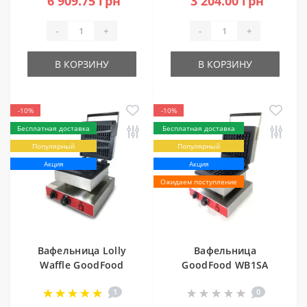
6 909.75 грн
3 204.00 грн
-
+
-
+
В КОРЗИНУ
В КОРЗИНУ
-10%
-10%
Бесплатная доставка
Бесплатная доставка
Популярный
Популярный
Акция
Акция
Ожидаем поступление
Вафельница Lolly
Вафельница
Waffle GoodFood
GoodFood WB1SA
WB1P (ёлочка)
бельгийская
1
0
квадратная с