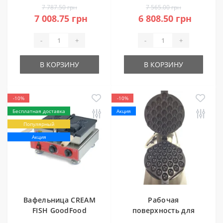
таймером
7 787.50 грн
7 565.00 грн
7 008.75 грн
6 808.50 грн
-
+
-
+
В КОРЗИНУ
В КОРЗИНУ
-10%
-10%
Бесплатная доставка
Акция
Популярный
Акция
Вафельница CREAM
Рабочая
FISH GoodFood
поверхность для
WB1CF
гонконгской