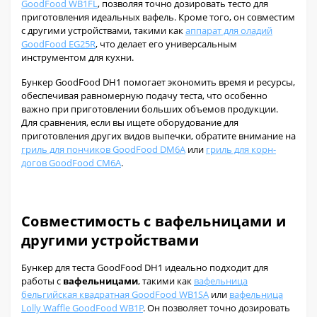
GoodFood WB1FL
, позволяя точно дозировать тесто для
приготовления идеальных вафель. Кроме того, он совместим
с другими устройствами, такими как
аппарат для оладий
GoodFood EG25R
, что делает его универсальным
инструментом для кухни.
Бункер GoodFood DH1 помогает экономить время и ресурсы,
обеспечивая равномерную подачу теста, что особенно
важно при приготовлении больших объемов продукции.
Для сравнения, если вы ищете оборудование для
приготовления других видов выпечки, обратите внимание на
гриль для пончиков GoodFood DM6A
или
гриль для корн-
догов GoodFood CM6A
.
Совместимость с вафельницами и
другими устройствами
Бункер для теста GoodFood DH1 идеально подходит для
работы с
вафельницами
, такими как
вафельница
бельгийская квадратная GoodFood WB1SA
или
вафельница
Lolly Waffle GoodFood WB1P
. Он позволяет точно дозировать