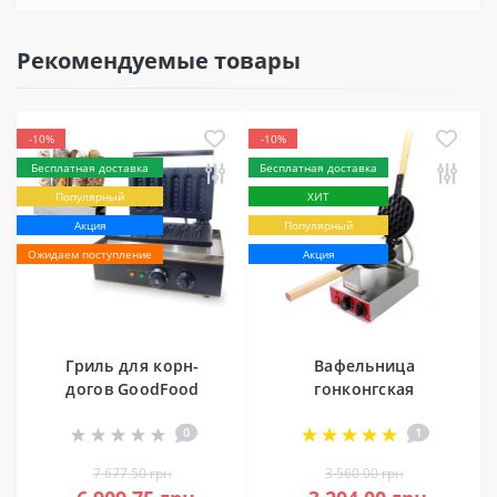
Рекомендуемые товары
-10%
-10%
Бесплатная доставка
Бесплатная доставка
Популярный
ХИТ
Акция
Популярный
Ожидаем поступление
Акция
Гриль для корн-
Вафельница
догов GoodFood
гонконгская
CM6
GoodFood Bubble
0
1
WB1HK
7 677.50 грн
3 560.00 грн