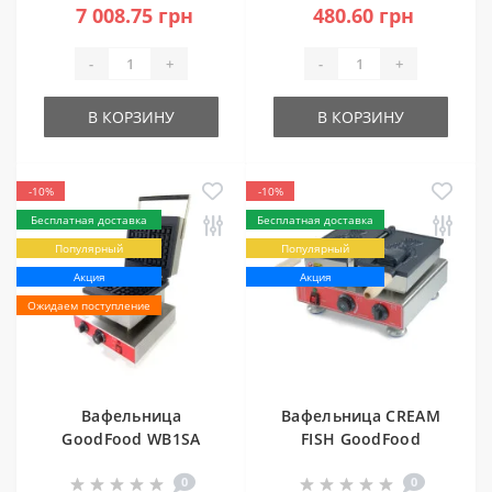
7 008.75 грн
480.60 грн
-
+
-
+
В КОРЗИНУ
В КОРЗИНУ
-10%
-10%
Бесплатная доставка
Бесплатная доставка
Популярный
Популярный
Акция
Акция
Ожидаем поступление
Вафельница
Вафельница CREAM
GoodFood WB1SA
FISH GoodFood
бельгийская
WB1CF
0
0
квадратная с