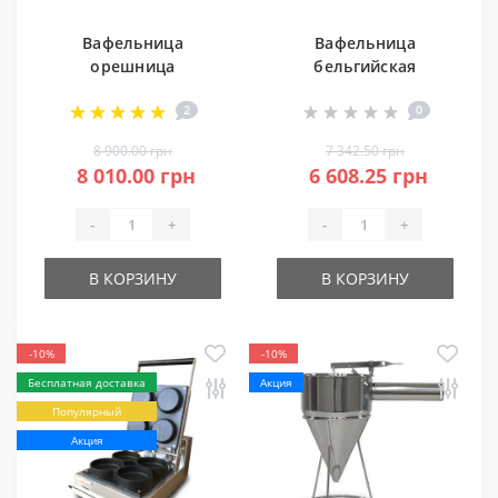
Вафельница
Вафельница
орешница
бельгийская
GoodFood WB30N
GoodFood WB4S
2
0
8 900.00 грн
7 342.50 грн
8 010.00 грн
6 608.25 грн
-
+
-
+
В КОРЗИНУ
В КОРЗИНУ
-10%
-10%
Бесплатная доставка
Акция
Популярный
Акция