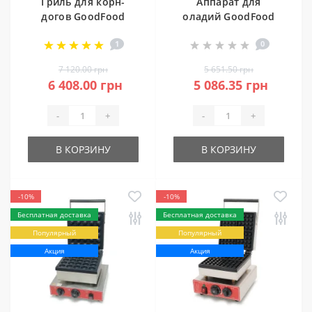
Гриль для корн-
Аппарат для
догов GoodFood
оладий GoodFood
CM6A (3+3)
EG25R
1
0
7 120.00 грн
5 651.50 грн
6 408.00 грн
5 086.35 грн
-
+
-
+
В КОРЗИНУ
В КОРЗИНУ
-10%
-10%
Бесплатная доставка
Бесплатная доставка
Популярный
Популярный
Акция
Акция