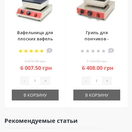
Вафельница для
Гриль для
плоских вафель
пончиков -
GoodFood WB256TS
американских
1
0
донатсов GoodFood
DM6А
6 675.00 грн
7 120.00 грн
6 007.50 грн
6 408.00 грн
-
+
-
+
В КОРЗИНУ
В КОРЗИНУ
Рекомендуемые статьи