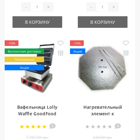
-
+
-
+
В КОРЗИНУ
В КОРЗИНУ
-10%
-10%
Бесплатная доставка
Акция
Популярный
Акция
Вафельница Lolly
Нагревательный
Waffle GoodFood
элемент к
WB1P (ёлочка)
вафельнице
1
0
гонконгской
GoodFood Bubble
7 787.50 грн
534.00 грн
GoodFood WB1HK