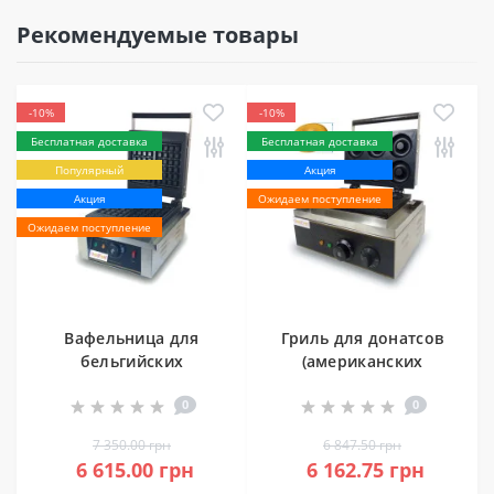
Рекомендуемые товары
-10%
-10%
Бесплатная доставка
Бесплатная доставка
Популярный
Акция
Акция
Ожидаем поступление
Ожидаем поступление
Вафельница для
Гриль для донатсов
бельгийских
(американских
вафель
пончиков)
0
0
(квадратная)
GoodFood DM6
GoodFood WB1S
7 350.00 грн
6 847.50 грн
6 615.00 грн
6 162.75 грн