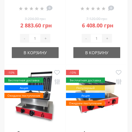
гонконгской
GoodFood WB1RA
0
0
вафельницы
GoodFood PLATE
3 204.00 грн
7 120.00 грн
SET WB1HK
2 883.60 грн
6 408.00 грн
-
+
-
+
В КОРЗИНУ
В КОРЗИНУ
-10%
-10%
Бесплатная доставка
Бесплатная доставка
Акция
Популярный
Ожидаем поступление
Акция
Ожидаем поступление