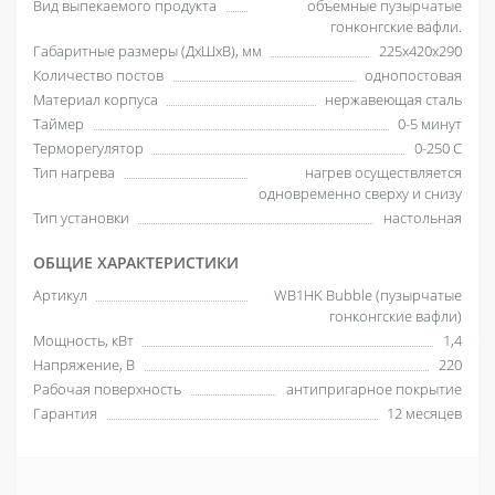
Вид выпекаемого продукта
объемные пузырчатые
гонконгские вафли.
Габаритные размеры (ДхШхВ), мм
225х420х290
Количество постов
однопостовая
Материал корпуса
нержавеющая сталь
Таймер
0-5 минут
Терморегулятор
0-250 С
Тип нагрева
нагрев осуществляется
одновременно сверху и снизу
Тип установки
настольная
ОБЩИЕ ХАРАКТЕРИСТИКИ
Артикул
WB1HK Bubble (пузырчатые
гонконгские вафли)
Мощность, кВт
1,4
Напряжение, В
220
Рабочая поверхность
антипригарное покрытие
Гарантия
12 месяцев