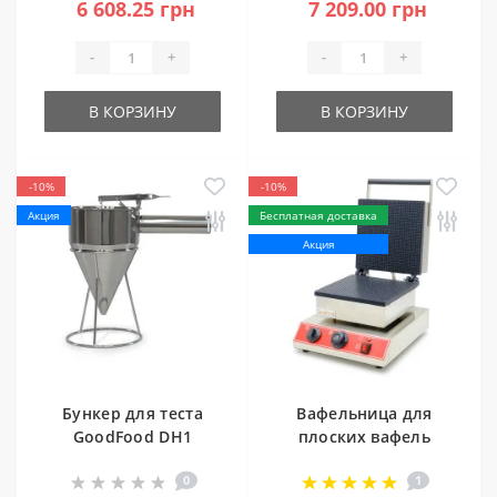
6 608.25 грн
7 209.00 грн
-
+
-
+
В КОРЗИНУ
В КОРЗИНУ
-10%
-10%
Акция
Бесплатная доставка
Акция
Бункер для теста
Вафельница для
GoodFood DH1
плоских вафель
GoodFood WB256TS
0
1