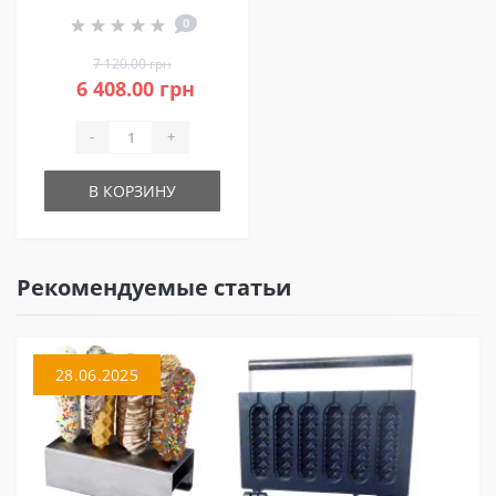
американских
0
донатсов GoodFood
DM6А
7 120.00 грн
6 408.00 грн
-
+
В КОРЗИНУ
Рекомендуемые статьи
28.06.2025