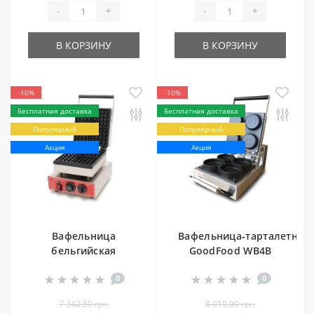
-
+
-
+
В КОРЗИНУ
В КОРЗИНУ
-10%
-10%
Бесплатная доставка
Бесплатная доставка
Популярный
Популярный
Акция
Акция
Вафельница
Вафельница‑тарталетниц
бельгийская
GoodFood WB4B
GoodFood WB4S
0
0
7 342.50 грн
8 010.00 грн