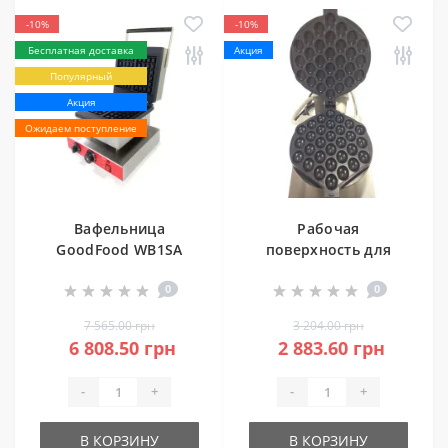
-10%
-10%
Бесплатная доставка
Акция
Популярный
Акция
Ожидаем поступление
Вафельница
Рабочая
GoodFood WB1SA
поверхность для
бельгийская
гонконгской
0
0
квадратная с
вафельницы
таймером
GoodFood PLATE
7 565.00 грн
3 204.00 грн
SET WB1HK
6 808.50 грн
2 883.60 грн
-
+
-
+
В КОРЗИНУ
В КОРЗИНУ