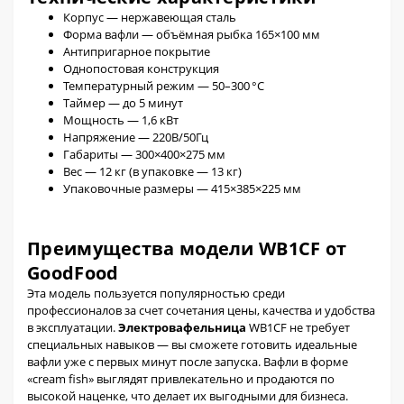
Корпус — нержавеющая сталь
Форма вафли — объёмная рыбка 165×100 мм
Антипригарное покрытие
Однопостовая конструкция
Температурный режим — 50–300 °C
Таймер — до 5 минут
Мощность — 1,6 кВт
Напряжение — 220В/50Гц
Габариты — 300×400×275 мм
Вес — 12 кг (в упаковке — 13 кг)
Упаковочные размеры — 415×385×225 мм
Преимущества модели WB1CF от
GoodFood
Эта модель пользуется популярностью среди
профессионалов за счет сочетания цены, качества и удобства
в эксплуатации.
Электровафельница
WB1CF не требует
специальных навыков — вы сможете готовить идеальные
вафли уже с первых минут после запуска. Вафли в форме
«cream fish» выглядят привлекательно и продаются по
высокой наценке, что делает их выгодными для бизнеса.