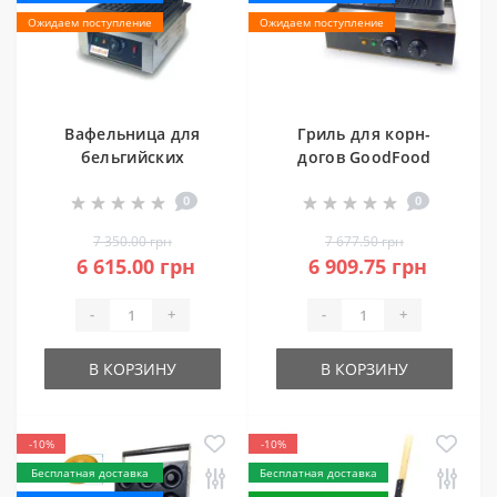
Ожидаем поступление
Ожидаем поступление
Вафельница для
Гриль для корн-
бельгийских
догов GoodFood
вафель
CM6
0
0
(квадратная)
GoodFood WB1S
7 350.00 грн
7 677.50 грн
6 615.00 грн
6 909.75 грн
-
+
-
+
В КОРЗИНУ
В КОРЗИНУ
-10%
-10%
Бесплатная доставка
Бесплатная доставка