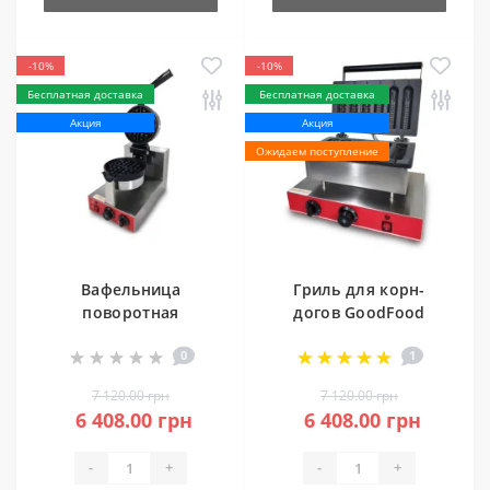
-10%
-10%
Бесплатная доставка
Бесплатная доставка
Акция
Акция
Ожидаем поступление
Вафельница
Гриль для корн-
поворотная
догов GoodFood
GoodFood WB1RA
CM6A (3+3)
0
1
7 120.00 грн
7 120.00 грн
6 408.00 грн
6 408.00 грн
-
+
-
+