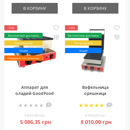
В КОРЗИНУ
В КОРЗИНУ
-10%
-10%
Бесплатная доставка
Бесплатная доставка
Популярный
Популярный
Акция
Акция
Ожидаем поступление
Аппарат для
Вафельница
оладий GoodFood
орешница
EG25R
GoodFood WB30N
0
2
5 651.50 грн
8 900.00 грн
5 086.35 грн
8 010.00 грн