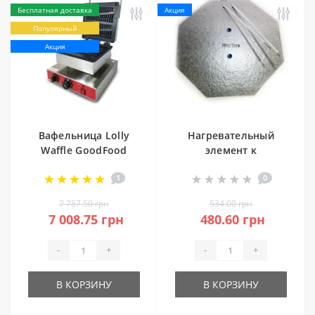
Бесплатная доставка
Акция
Популярный
Акция
Вафельница Lolly
Нагревательный
Waffle GoodFood
элемент к
WB1P (ёлочка)
вафельнице
1
0
гонконгской
GoodFood Bubble
7 787.50 грн
534.00 грн
GoodFood WB1HK
7 008.75 грн
480.60 грн
-
+
-
+
В КОРЗИНУ
В КОРЗИНУ