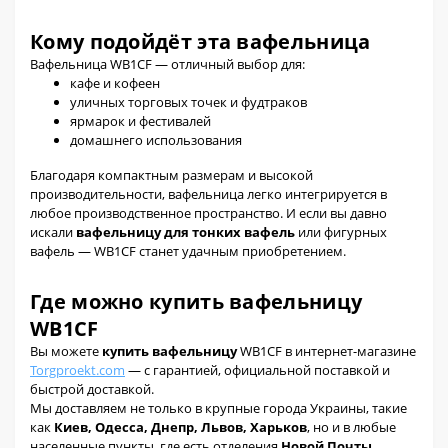
Кому подойдёт эта вафельница
Вафельница WB1CF — отличный выбор для:
кафе и кофеен
уличных торговых точек и фудтраков
ярмарок и фестивалей
домашнего использования
Благодаря компактным размерам и высокой
производительности, вафельница легко интегрируется в
любое производственное пространство. И если вы давно
искали
вафельницу для тонких вафель
или фигурных
вафель — WB1CF станет удачным приобретением.
Где можно купить вафельницу
WB1CF
Вы можете
купить вафельницу
WB1CF в интернет-магазине
Torgproekt.com
— с гарантией, официальной поставкой и
быстрой доставкой.
Мы доставляем не только в крупные города Украины, такие
как
Киев, Одесса, Днепр, Львов, Харьков
, но и в любые
населенные пункты, где есть отделения
Новой Почты
.