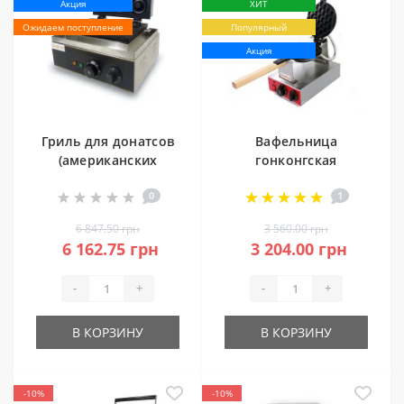
Акция
ХИТ
Ожидаем поступление
Популярный
Акция
Гриль для донатсов
Вафельница
(американских
гонконгская
пончиков)
GoodFood Bubble
0
1
GoodFood DM6
WB1HK
6 847.50 грн
3 560.00 грн
6 162.75 грн
3 204.00 грн
-
+
-
+
В КОРЗИНУ
В КОРЗИНУ
-10%
-10%