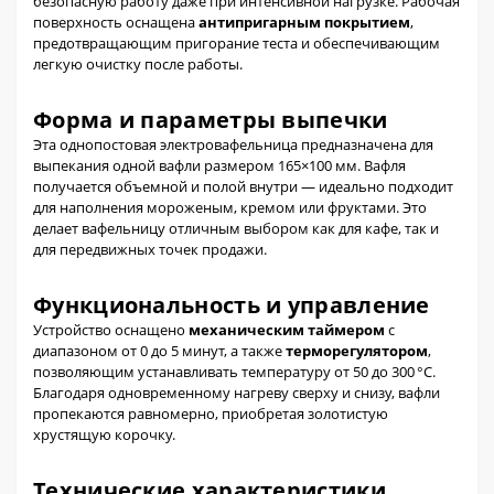
безопасную работу даже при интенсивной нагрузке. Рабочая
поверхность оснащена
антипригарным покрытием
,
предотвращающим пригорание теста и обеспечивающим
легкую очистку после работы.
Форма и параметры выпечки
Эта однопостовая электровафельница предназначена для
выпекания одной вафли размером 165×100 мм. Вафля
получается объемной и полой внутри — идеально подходит
для наполнения мороженым, кремом или фруктами. Это
делает вафельницу отличным выбором как для кафе, так и
для передвижных точек продажи.
Функциональность и управление
Устройство оснащено
механическим таймером
с
диапазоном от 0 до 5 минут, а также
терморегулятором
,
позволяющим устанавливать температуру от 50 до 300 °C.
Благодаря одновременному нагреву сверху и снизу, вафли
пропекаются равномерно, приобретая золотистую
хрустящую корочку.
Технические характеристики