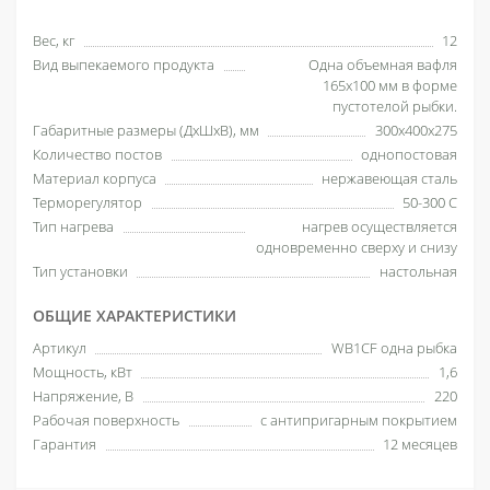
Вес, кг
12
Вид выпекаемого продукта
Одна объемная вафля
165х100 мм в форме
пустотелой рыбки.
Габаритные размеры (ДхШхВ), мм
300х400х275
Количество постов
однопостовая
Материал корпуса
нержавеющая сталь
Терморегулятор
50-300 С
Тип нагрева
нагрев осуществляется
одновременно сверху и снизу
Тип установки
настольная
ОБЩИЕ ХАРАКТЕРИСТИКИ
Артикул
WB1CF одна рыбка
Мощность, кВт
1,6
Напряжение, В
220
Рабочая поверхность
с антипригарным покрытием
Гарантия
12 месяцев